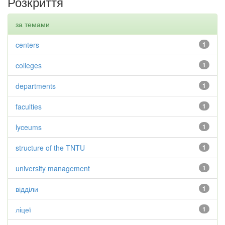
Розкриття
за темами
centers
1
colleges
1
departments
1
faculties
1
lyceums
1
structure of the TNTU
1
university management
1
відділи
1
ліцеї
1