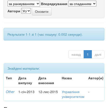
Впорядкування
Автори
Результати 1-1 зі 1 (час пошуку: 0.002 секунди).
назад
1
далі
Знайдені матеріали:
Тип
Дата
Дата
Назва
Автор(и)
випуску
внесення
Other
1-січ-2013
12-лис-2015
Управління
-
університетом