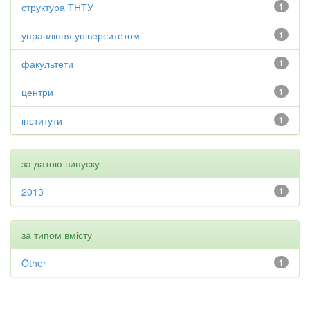
структура ТНТУ
1
управління університетом
1
факультети
1
центри
1
інститути
1
за датою випуску
2013
1
за типом вмісту
Other
1