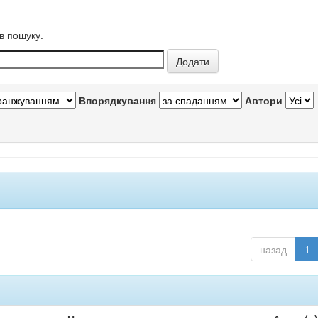
в пошуку.
Впорядкування
Автори
назад
1