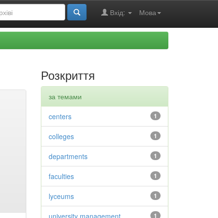
Вхід:
Мова
Розкриття
за темами
centers
1
colleges
1
departments
1
faculties
1
lyceums
1
university management
1