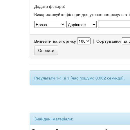
Додати фільтри:
Використовуйте фільтри для уточнення результаті
Вивести на сторінку
|
Сортування
Результати 1-1 зі 1 (час пошуку: 0.002 секунди).
Знайдені матеріали: