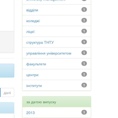
відділи
1
коледжі
1
ліцеї
1
структура ТНТУ
1
управління університетом
1
факультети
1
центри
1
інститути
1
далі
за датою випуску
2013
1