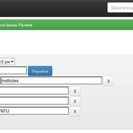
ені Івана Пулюя