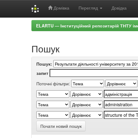
Домівка
Перегляд
Довідка
Skip
ELARTU — Інституційний репозитарій ТНТУ ім
navigation
Пошук
Пошук:
запит
Поточні фільтри:
Почати новий пошук