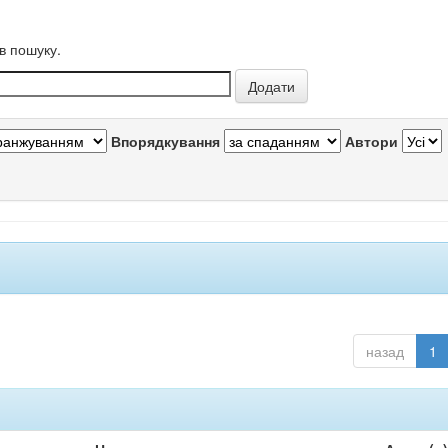
в пошуку.
Впорядкування
Автори
назад
1