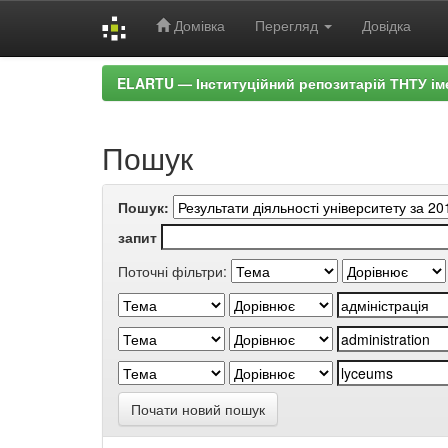
Домівка
Перегляд
Довідка
Skip
ELARTU — Інституційний репозитарій ТНТУ ім
navigation
Пошук
Пошук:
запит
Поточні фільтри:
Почати новий пошук