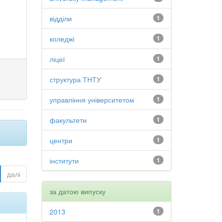
відділи
1
коледжі
1
ліцеї
1
структура ТНТУ
1
управління університетом
1
факультети
1
центри
1
інститути
1
далі
за датою випуску
2013
1