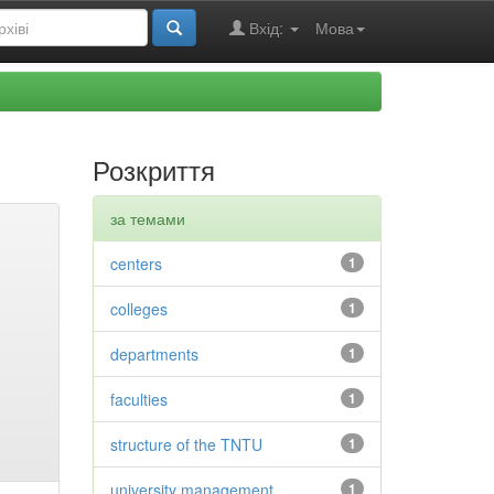
Вхід:
Мова
Розкриття
за темами
centers
1
colleges
1
departments
1
faculties
1
structure of the TNTU
1
university management
1