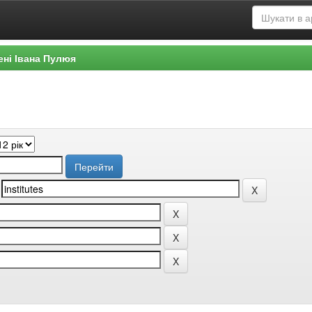
ені Івана Пулюя