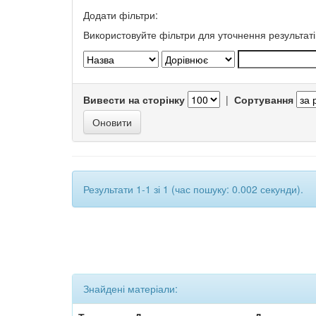
Додати фільтри:
Використовуйте фільтри для уточнення результаті
Вивести на сторінку
|
Сортування
Результати 1-1 зі 1 (час пошуку: 0.002 секунди).
Знайдені матеріали: