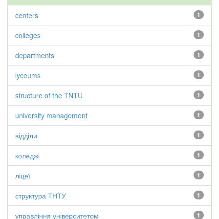
centers
1
colleges
1
departments
1
lyceums
1
structure of the TNTU
1
university management
1
відділи
1
коледжі
1
ліцеї
1
структура ТНТУ
1
управління університетом
1