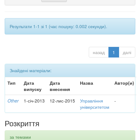
Результати 1-1 зі 1 (час пошуку: 0.002 секунди).
назад
1
далі
Знайдені матеріали:
Тип
Дата
Дата
Назва
Автор(и)
випуску
внесення
Other
1-січ-2013
12-лис-2015
Управління
-
університетом
Розкриття
за темами