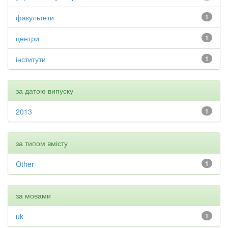
факультети
1
центри
1
інститути
1
за датою випуску
2013
1
за типом вмісту
Other
1
за мовами
uk
1