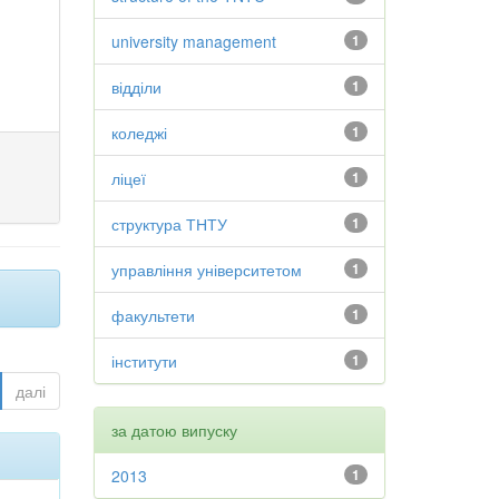
university management
1
відділи
1
коледжі
1
ліцеї
1
структура ТНТУ
1
управління університетом
1
факультети
1
інститути
1
далі
за датою випуску
2013
1