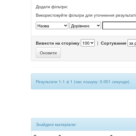
Додати фільтри:
Використовуйте фільтри для уточнення результаті
Вивести на сторінку
|
Сортування
Результати 1-1 зі 1 (час пошуку: 0.001 секунди).
Знайдені матеріали: