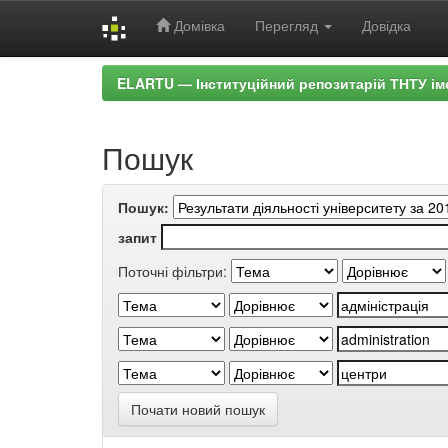
Домівка
Перегляд
Довідка
Skip
ELARTU — Інституційний репозитарій ТНТУ ім
navigation
Пошук
Пошук:
запит
Поточні фільтри:
Почати новий пошук