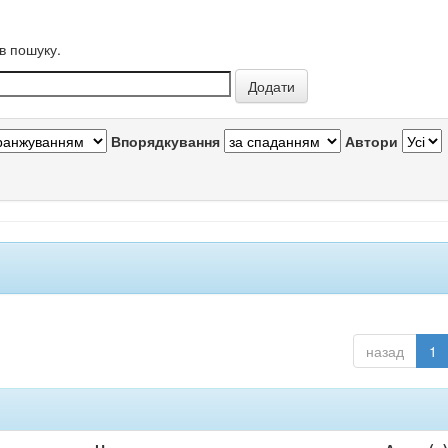
в пошуку.
Впорядкування
Автори
назад
1