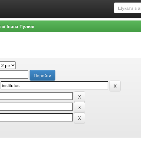
ені Івана Пулюя