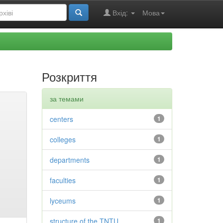
Вхід:
Мова
Розкриття
за темами
centers
1
colleges
1
departments
1
faculties
1
lyceums
1
structure of the TNTU
1