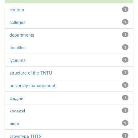
centers
1
colleges
1
departments
1
faculties
1
lyceums
1
structure of the TNTU
1
university management
1
відділи
1
коледжі
1
ліцеї
1
структура ТНТУ
1