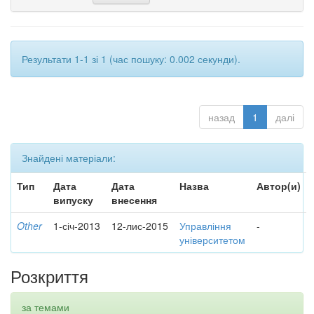
Результати 1-1 зі 1 (час пошуку: 0.002 секунди).
назад
1
далі
Знайдені матеріали:
Тип
Дата
Дата
Назва
Автор(и)
випуску
внесення
Other
1-січ-2013
12-лис-2015
Управління
-
університетом
Розкриття
за темами