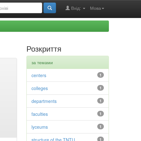
Вхід:
Мова
Розкриття
за темами
centers
1
colleges
1
departments
1
faculties
1
lyceums
1
structure of the TNTU
1