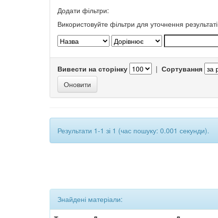
Додати фільтри:
Використовуйте фільтри для уточнення результаті
Вивести на сторінку
|
Сортування
Результати 1-1 зі 1 (час пошуку: 0.001 секунди).
Знайдені матеріали: