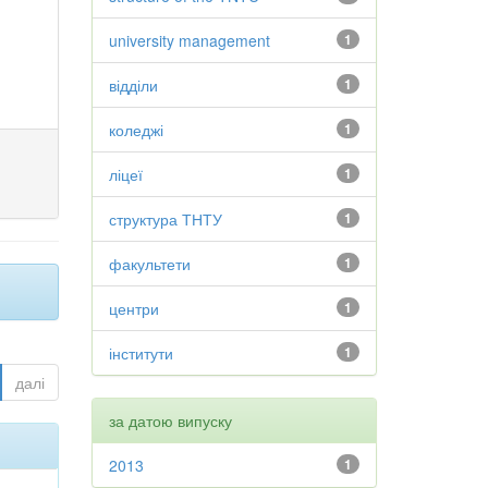
university management
1
відділи
1
коледжі
1
ліцеї
1
структура ТНТУ
1
факультети
1
центри
1
інститути
1
далі
за датою випуску
2013
1