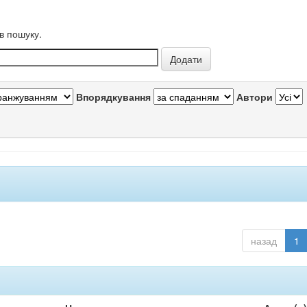
в пошуку.
Впорядкування
Автори
назад
1