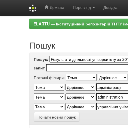
Домівка
Перегляд
Довідка
Skip
ELARTU — Інституційний репозитарій ТНТУ ім
navigation
Пошук
Пошук:
запит
Поточні фільтри:
Почати новий пошук