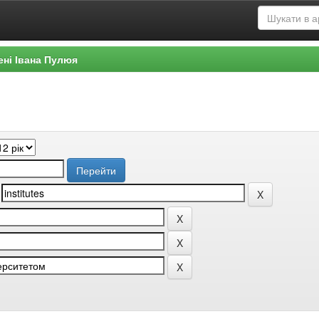
ені Івана Пулюя