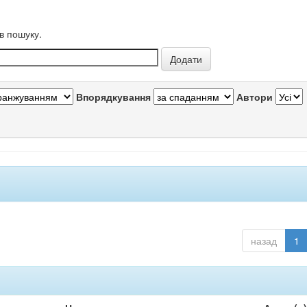
в пошуку.
Впорядкування
Автори
назад
1