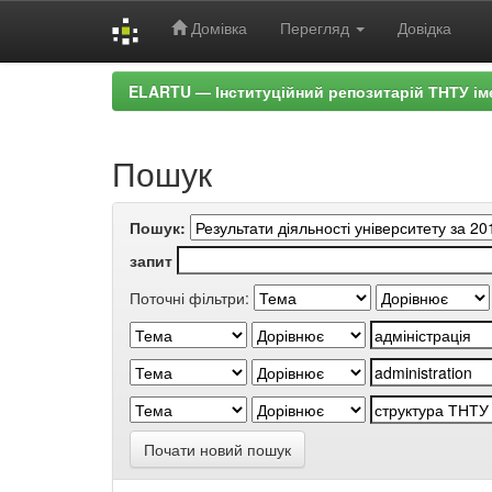
Домівка
Перегляд
Довідка
Skip
ELARTU — Інституційний репозитарій ТНТУ ім
navigation
Пошук
Пошук:
запит
Поточні фільтри:
Почати новий пошук