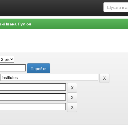
ені Івана Пулюя