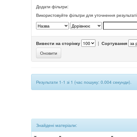
Додати фільтри:
Використовуйте фільтри для уточнення результаті
Вивести на сторінку
|
Сортування
Результати 1-1 зі 1 (час пошуку: 0.004 секунди).
Знайдені матеріали: