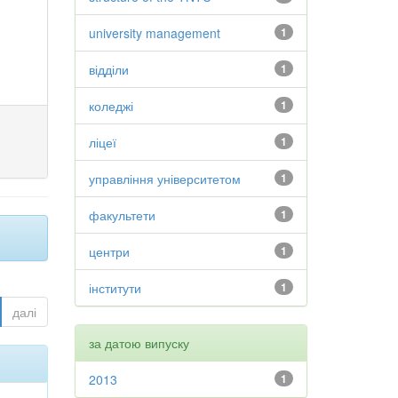
university management
1
відділи
1
коледжі
1
ліцеї
1
управління університетом
1
факультети
1
центри
1
інститути
1
далі
за датою випуску
2013
1