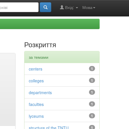
Вхід:
Мова
Розкриття
за темами
centers
1
colleges
1
departments
1
faculties
1
lyceums
1
structure of the TNTU
1