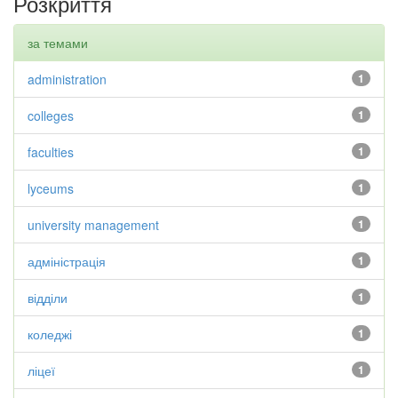
Розкриття
за темами
administration
1
colleges
1
faculties
1
lyceums
1
university management
1
адміністрація
1
відділи
1
коледжі
1
ліцеї
1