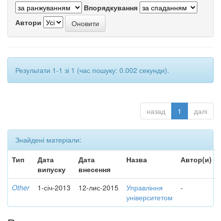
Впорядкування
Автори
Результати 1-1 зі 1 (час пошуку: 0.002 секунди).
назад
1
далі
Знайдені матеріали:
Тип
Дата
Дата
Назва
Автор(и)
випуску
внесення
Other
1-січ-2013
12-лис-2015
Управління
-
університетом