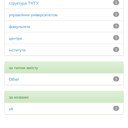
структура ТНТУ
1
управління університетом
1
факультети
1
центри
1
інститути
1
за типом вмісту
Other
1
за мовами
uk
1