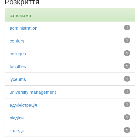
Розкриття
за темами
administration
1
centers
1
colleges
1
faculties
1
lyceums
1
university management
1
адміністрація
1
відділи
1
коледжі
1