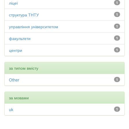
ліцеї
1
структура ТНТУ
1
управління університетом
1
факультети
1
центри
1
за типом вмісту
Other
1
за мовами
uk
1