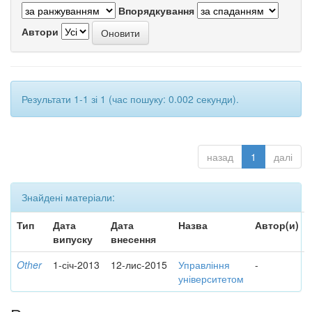
Впорядкування
Автори
Результати 1-1 зі 1 (час пошуку: 0.002 секунди).
назад
1
далі
Знайдені матеріали:
Тип
Дата
Дата
Назва
Автор(и)
випуску
внесення
Other
1-січ-2013
12-лис-2015
Управління
-
університетом