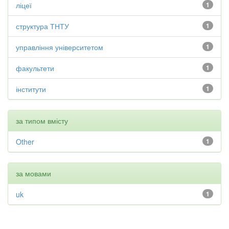
ліцеї
1
структура ТНТУ
1
управління університетом
1
факультети
1
інститути
1
за типом вмісту
Other
1
за мовами
uk
1