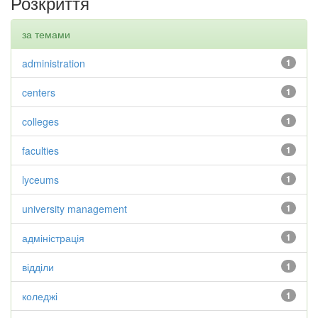
Розкриття
за темами
administration
1
centers
1
colleges
1
faculties
1
lyceums
1
university management
1
адміністрація
1
відділи
1
коледжі
1