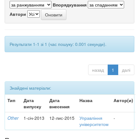
Впорядкування
Автори
Результати 1-1 зі 1 (час пошуку: 0.001 секунди).
назад
1
далі
Знайдені матеріали:
Тип
Дата
Дата
Назва
Автор(и)
випуску
внесення
Other
1-січ-2013
12-лис-2015
Управління
-
університетом