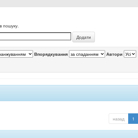
в пошуку.
Впорядкування
Автори
назад
1