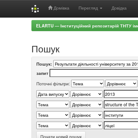
Домівка
Перегляд
Довідка
Skip
ELARTU — Інституційний репозитарій ТНТУ ім
navigation
Пошук
Пошук:
запит
Поточні фільтри:
Почати новий пошук