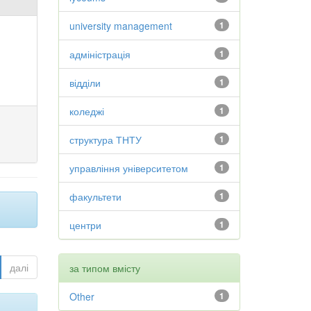
university management
1
адміністрація
1
відділи
1
коледжі
1
структура ТНТУ
1
управління університетом
1
факультети
1
центри
1
далі
за типом вмісту
Other
1