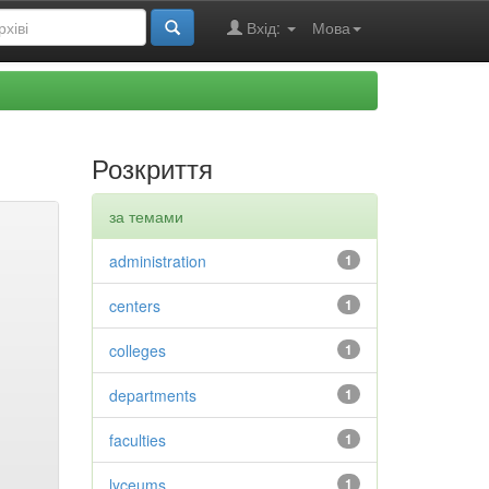
Вхід:
Мова
Розкриття
за темами
administration
1
centers
1
colleges
1
departments
1
faculties
1
lyceums
1