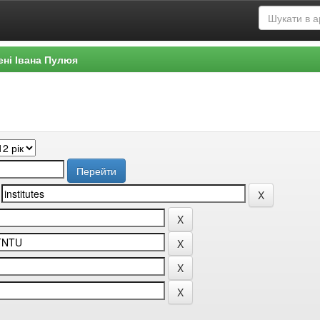
ені Івана Пулюя