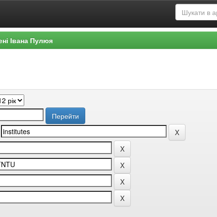
ені Івана Пулюя