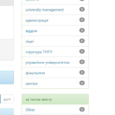
university management
1
адміністрація
1
відділи
1
ліцеї
1
структура ТНТУ
1
управління університетом
1
факультети
1
центри
1
далі
за типом вмісту
Other
1