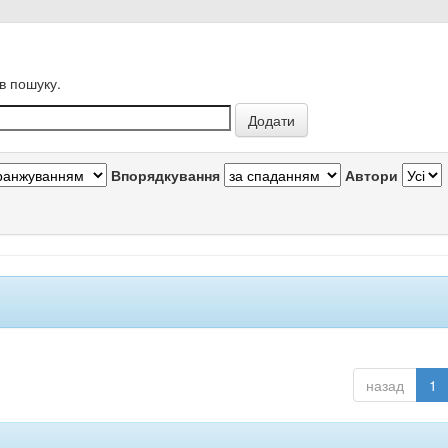
в пошуку.
Впорядкування
Автори
назад
1