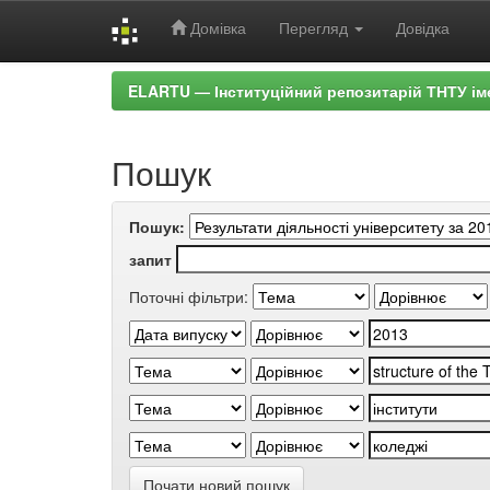
Домівка
Перегляд
Довідка
Skip
ELARTU — Інституційний репозитарій ТНТУ ім
navigation
Пошук
Пошук:
запит
Поточні фільтри:
Почати новий пошук