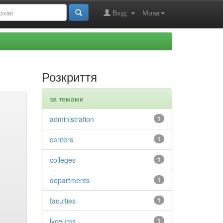
Вхід:
Мова
Розкриття
за темами
administration
1
centers
1
colleges
1
departments
1
faculties
1
lyceums
1