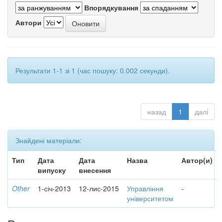
Впорядкування
Автори
Результати 1-1 зі 1 (час пошуку: 0.002 секунди).
назад
1
далі
Знайдені матеріали:
Тип
Дата
Дата
Назва
Автор(и)
випуску
внесення
Other
1-січ-2013
12-лис-2015
Управління
-
університетом