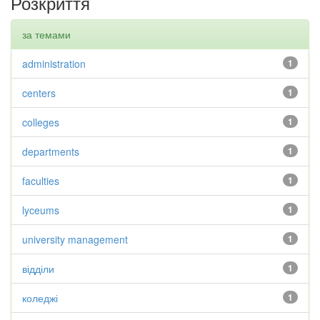
Розкриття
за темами
administration
1
centers
1
colleges
1
departments
1
faculties
1
lyceums
1
university management
1
відділи
1
коледжі
1