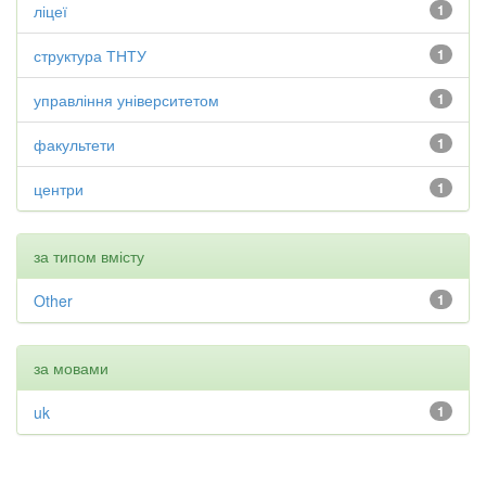
ліцеї
1
структура ТНТУ
1
управління університетом
1
факультети
1
центри
1
за типом вмісту
Other
1
за мовами
uk
1