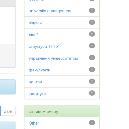
university management
1
відділи
1
ліцеї
1
структура ТНТУ
1
управління університетом
1
факультети
1
центри
1
інститути
1
далі
за типом вмісту
Other
1