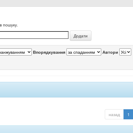
в пошуку.
Впорядкування
Автори
назад
1