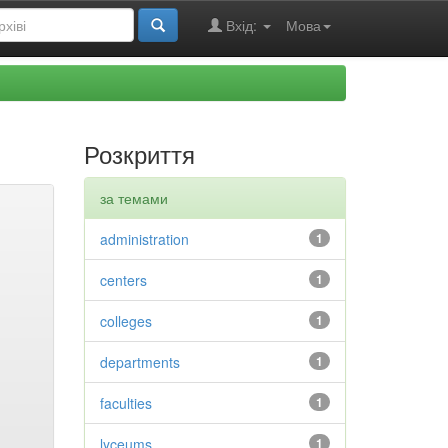
Вхід:
Мова
Розкриття
за темами
administration
1
centers
1
colleges
1
departments
1
faculties
1
lyceums
1