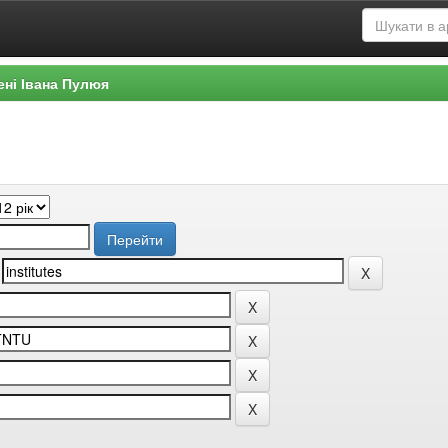
ені Івана Пулюя