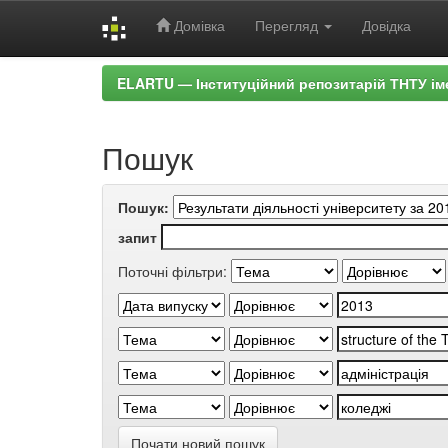
Домівка
Перегляд
Довідка
Skip
ELARTU — Інституційний репозитарій ТНТУ ім
navigation
Пошук
Пошук:
запит
Поточні фільтри:
Почати новий пошук