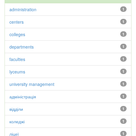
administration
1
centers
1
colleges
1
departments
1
faculties
1
lyceums
1
university management
1
адміністрація
1
відділи
1
коледжі
1
ліцеї
1