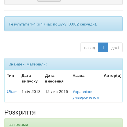
Результати 1-1 зі 1 (час пошуку: 0.002 секунди).
назад
1
далі
Знайдені матеріали:
Тип
Дата
Дата
Назва
Автор(и)
випуску
внесення
Other
1-січ-2013
12-лис-2015
Управління
-
університетом
Розкриття
за темами