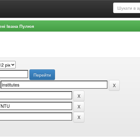
ені Івана Пулюя