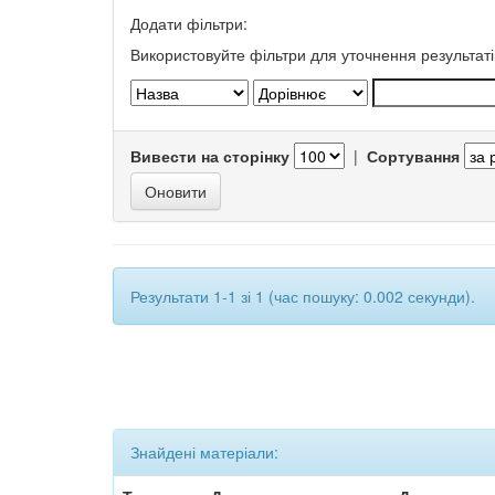
Додати фільтри:
Використовуйте фільтри для уточнення результаті
Вивести на сторінку
|
Сортування
Результати 1-1 зі 1 (час пошуку: 0.002 секунди).
Знайдені матеріали: