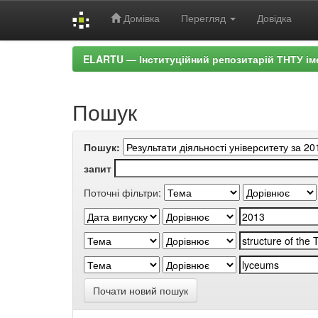
Домівка
Перегляд
Довідка
Skip
ELARTU — Інституційний репозитарій ТНТУ ім
navigation
Пошук
Пошук:
запит
Поточні фільтри:
Почати новий пошук