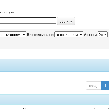
в пошуку.
Впорядкування
Автори
назад
1