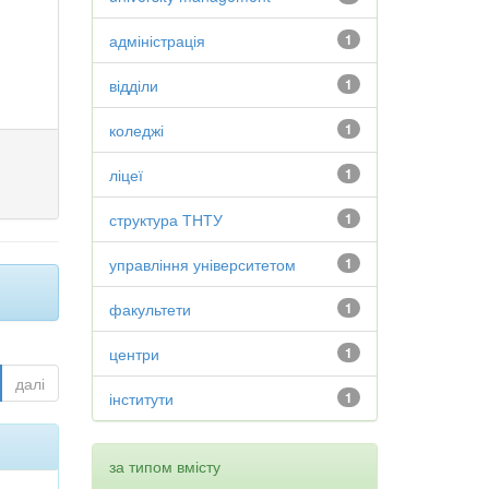
адміністрація
1
відділи
1
коледжі
1
ліцеї
1
структура ТНТУ
1
управління університетом
1
факультети
1
центри
1
далі
інститути
1
за типом вмісту