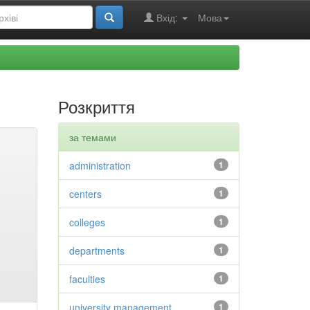
Вхід:
Мова
Розкриття
за темами
administration
1
centers
1
colleges
1
departments
1
faculties
1
university management
1