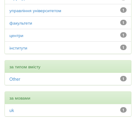
управління університетом
1
факультети
1
центри
1
інститути
1
за типом вмісту
Other
1
за мовами
uk
1