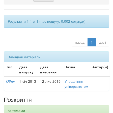
Результати 1-1 зі 1 (час пошуку: 0.002 секунди).
назад
1
далі
Знайдені матеріали:
Тип
Дата
Дата
Назва
Автор(и)
випуску
внесення
Other
1-січ-2013
12-лис-2015
Управління
-
університетом
Розкриття
за темами