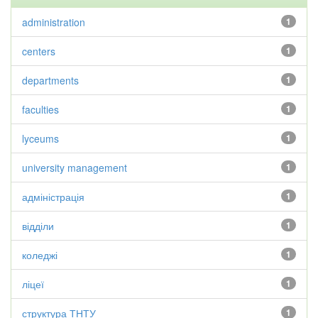
administration
1
centers
1
departments
1
faculties
1
lyceums
1
university management
1
адміністрація
1
відділи
1
коледжі
1
ліцеї
1
структура ТНТУ
1