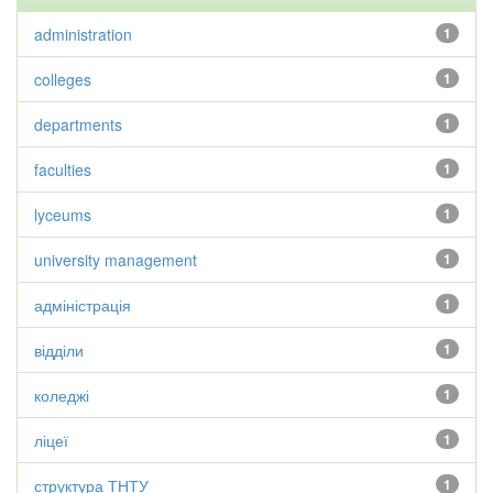
administration
1
colleges
1
departments
1
faculties
1
lyceums
1
university management
1
адміністрація
1
відділи
1
коледжі
1
ліцеї
1
структура ТНТУ
1