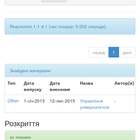
Результати 1-1 зі 1 (час пошуку: 0.002 секунди).
назад
1
далі
Знайдені матеріали:
Тип
Дата
Дата
Назва
Автор(и)
випуску
внесення
Other
1-січ-2013
12-лис-2015
Управління
-
університетом
Розкриття
за темами