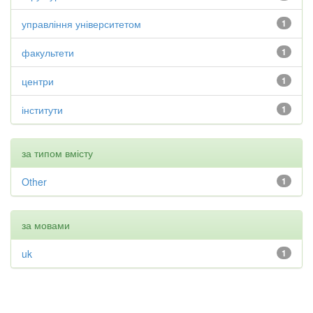
управління університетом
1
факультети
1
центри
1
інститути
1
за типом вмісту
Other
1
за мовами
uk
1