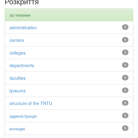
Розкриття
за темами
administration
1
centers
1
colleges
1
departments
1
faculties
1
lyceums
1
structure of the TNTU
1
адміністрація
1
коледжі
1