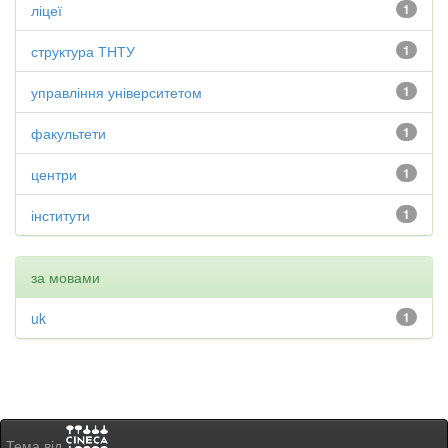
ліцеї
1
структура ТНТУ
1
управління університетом
1
факультети
1
центри
1
інститути
1
за мовами
uk
1
Тема від