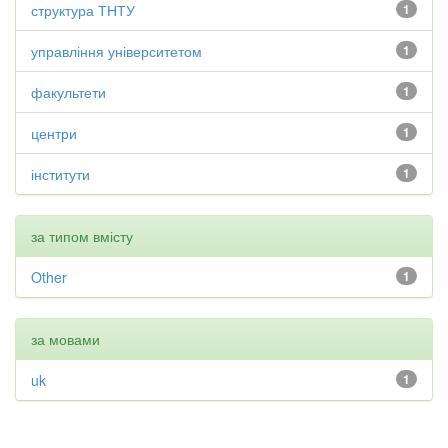
структура ТНТУ
1
управління університетом
1
факультети
1
центри
1
інститути
1
за типом вмісту
Other
1
за мовами
uk
1