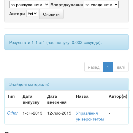
Впорядкування
Автори
Результати 1-1 зі 1 (час пошуку: 0.002 секунди).
назад
1
далі
Знайдені матеріали:
Тип
Дата
Дата
Назва
Автор(и)
випуску
внесення
Other
1-січ-2013
12-лис-2015
Управління
-
університетом