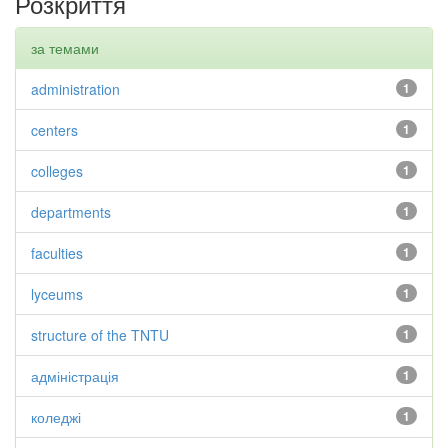
Розкриття
за темами
administration
1
centers
1
colleges
1
departments
1
faculties
1
lyceums
1
structure of the TNTU
1
адміністрація
1
коледжі
1