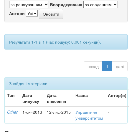
Впорядкування
Автори
Результати 1-1 зі 1 (час пошуку: 0.001 секунди).
назад
1
далі
Знайдені матеріали:
Тип
Дата
Дата
Назва
Автор(и)
випуску
внесення
Other
1-січ-2013
12-лис-2015
Управління
-
університетом