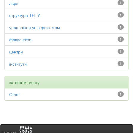
ліцеї
1
структура ТНТУ
1
управління університетом
1
факультети
1
центри
1
інститути
1
за типом вмісту
Other
1
Тема від