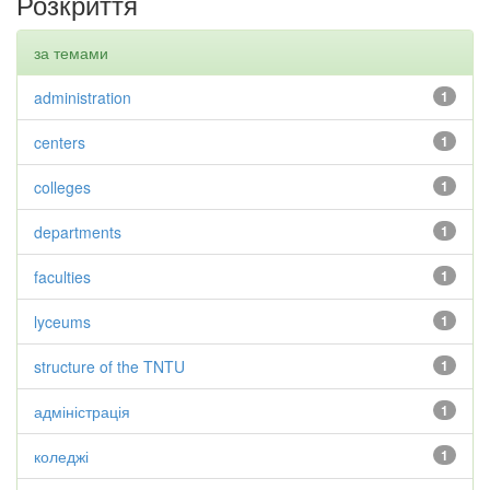
Розкриття
за темами
administration
1
centers
1
colleges
1
departments
1
faculties
1
lyceums
1
structure of the TNTU
1
адміністрація
1
коледжі
1