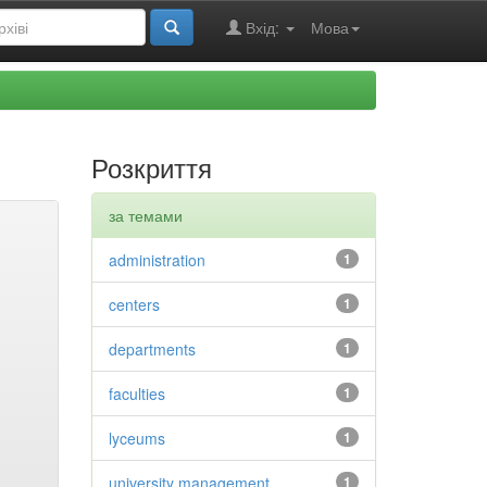
Вхід:
Мова
Розкриття
за темами
administration
1
centers
1
departments
1
faculties
1
lyceums
1
university management
1