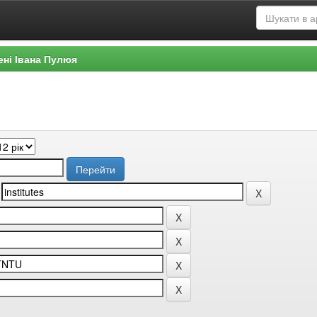
ені Івана Пулюя