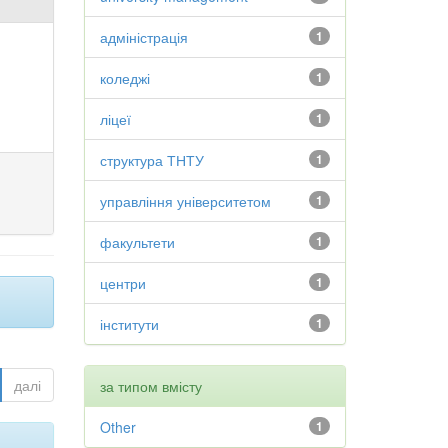
адміністрація
1
коледжі
1
ліцеї
1
структура ТНТУ
1
управління університетом
1
факультети
1
центри
1
інститути
1
далі
за типом вмісту
Other
1