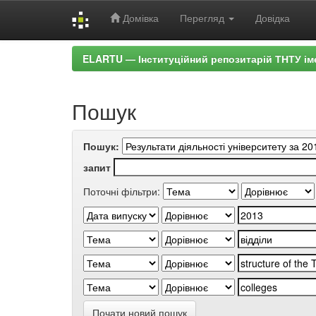
Домівка
Перегляд
Довідка
Skip
ELARTU — Інституційний репозитарій ТНТУ ім
navigation
Пошук
Пошук:
запит
Поточні фільтри:
Почати новий пошук