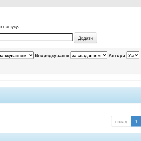
в пошуку.
Впорядкування
Автори
назад
1