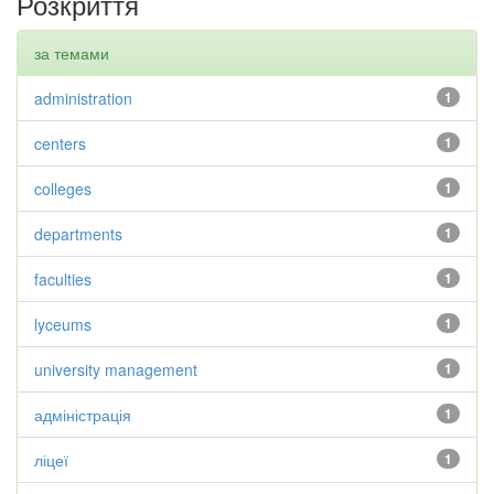
Розкриття
за темами
administration
1
centers
1
colleges
1
departments
1
faculties
1
lyceums
1
university management
1
адміністрація
1
ліцеї
1