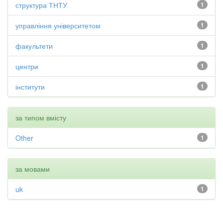
структура ТНТУ
1
управління університетом
1
факультети
1
центри
1
інститути
1
за типом вмісту
Other
1
за мовами
uk
1