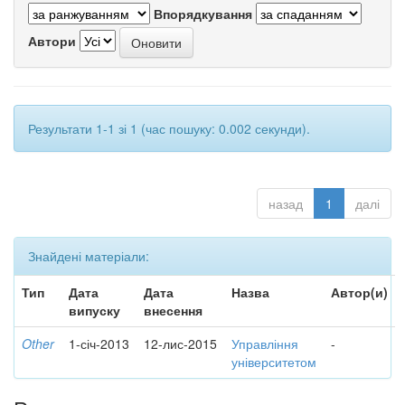
Впорядкування
Автори
Результати 1-1 зі 1 (час пошуку: 0.002 секунди).
назад
1
далі
Знайдені матеріали:
Тип
Дата
Дата
Назва
Автор(и)
випуску
внесення
Other
1-січ-2013
12-лис-2015
Управління
-
університетом