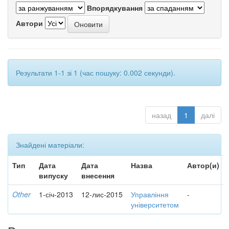
Впорядкування
Автори
Результати 1-1 зі 1 (час пошуку: 0.002 секунди).
назад
1
далі
Знайдені матеріали:
Тип
Дата
Дата
Назва
Автор(и)
випуску
внесення
Other
1-січ-2013
12-лис-2015
Управління
-
університетом