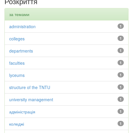
Розкриття
за темами
administration
1
colleges
1
departments
1
faculties
1
lyceums
1
structure of the TNTU
1
university management
1
адміністрація
1
коледжі
1