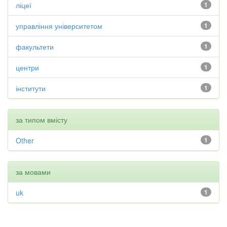
ліцеї
1
управління університетом
1
факультети
1
центри
1
інститути
1
за типом вмісту
Other
1
за мовами
uk
1