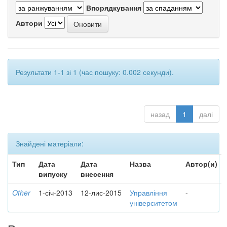
Впорядкування
Автори
Результати 1-1 зі 1 (час пошуку: 0.002 секунди).
назад
1
далі
Знайдені матеріали:
Тип
Дата
Дата
Назва
Автор(и)
випуску
внесення
Other
1-січ-2013
12-лис-2015
Управління
-
університетом