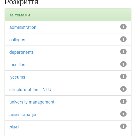
Розкриття
за темами
administration
1
colleges
1
departments
1
faculties
1
lyceums
1
structure of the TNTU
1
university management
1
адміністрація
1
ліцеї
1