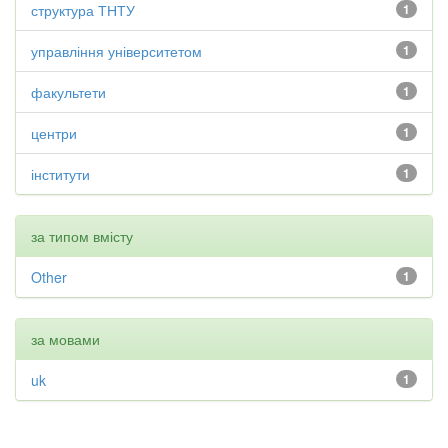
структура ТНТУ
1
управління університетом
1
факультети
1
центри
1
інститути
1
за типом вмісту
Other
1
за мовами
uk
1