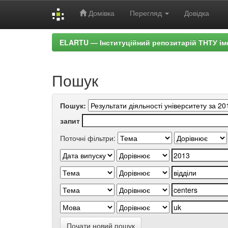
Домівка
Перегляд
Довідка
Skip
ELARTU — Інституційний репозитарій ТНТУ ім
navigation
Пошук
Пошук:
запит
Поточні фільтри:
Почати новий пошук