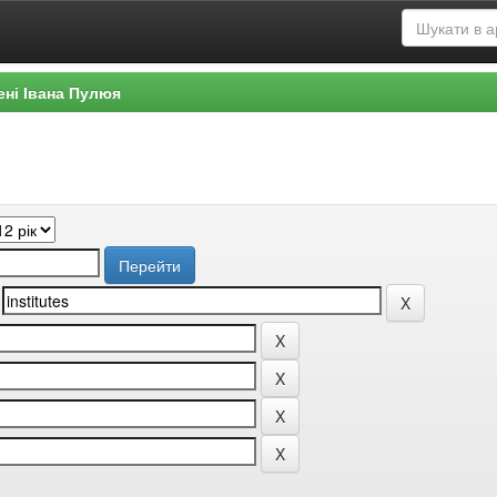
ені Івана Пулюя