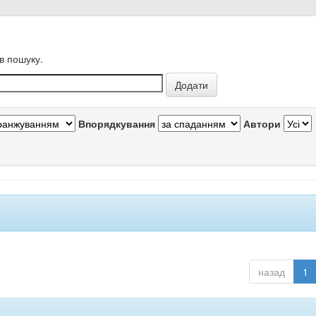
в пошуку.
Впорядкування
Автори
назад
1