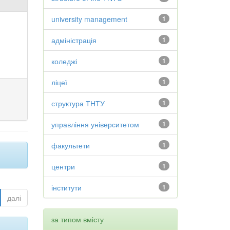
university management
1
адміністрація
1
коледжі
1
ліцеї
1
структура ТНТУ
1
управління університетом
1
факультети
1
центри
1
інститути
1
далі
за типом вмісту