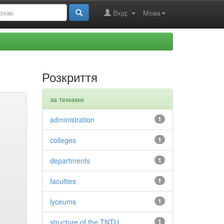
Вхід:
Мова
Розкриття
за темами
administration
1
colleges
1
departments
1
faculties
1
lyceums
1
structure of the TNTU
1