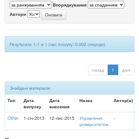
Впорядкування
Автори
Результати 1-1 зі 1 (час пошуку: 0.002 секунди).
назад
1
далі
Знайдені матеріали:
Тип
Дата
Дата
Назва
Автор(и)
випуску
внесення
Other
1-січ-2013
12-лис-2015
Управління
-
університетом