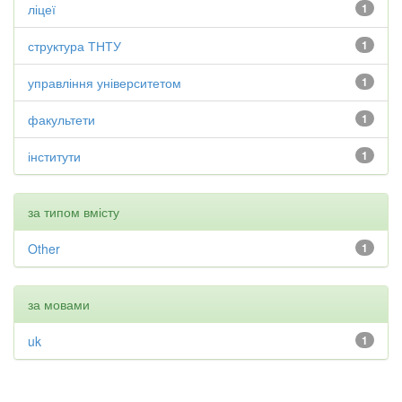
ліцеї
1
структура ТНТУ
1
управління університетом
1
факультети
1
інститути
1
за типом вмісту
Other
1
за мовами
uk
1