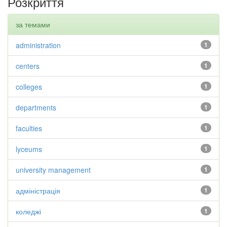
Розкриття
за темами
administration
1
centers
1
colleges
1
departments
1
faculties
1
lyceums
1
university management
1
адміністрація
1
коледжі
1