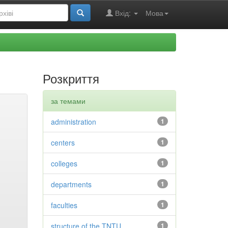
Вхід:
Мова
Розкриття
за темами
administration
1
centers
1
colleges
1
departments
1
faculties
1
structure of the TNTU
1