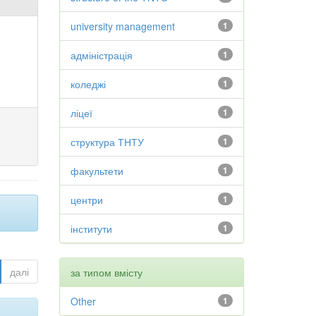
university management
1
адміністрація
1
коледжі
1
ліцеї
1
структура ТНТУ
1
факультети
1
центри
1
інститути
1
далі
за типом вмісту
Other
1