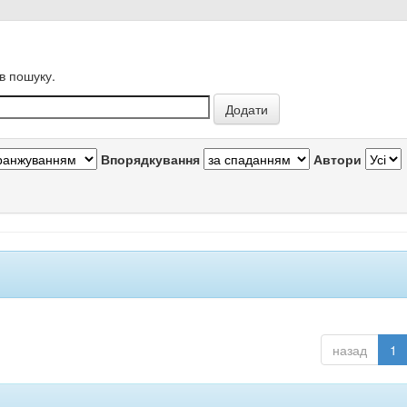
в пошуку.
Впорядкування
Автори
назад
1