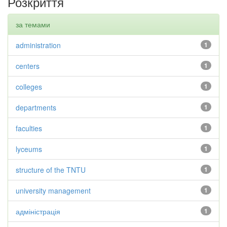
Розкриття
за темами
administration
1
centers
1
colleges
1
departments
1
faculties
1
lyceums
1
structure of the TNTU
1
university management
1
адміністрація
1