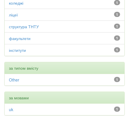
коледжі
1
ліцеї
1
структура ТНТУ
1
факультети
1
інститути
1
за типом вмісту
Other
1
за мовами
uk
1