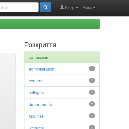
Вхід:
Мова
Розкриття
за темами
administration
1
centers
1
colleges
1
departments
1
faculties
1
lyceums
1