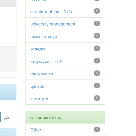
structure of the TNTU
1
university management
1
адміністрація
1
коледжі
1
структура ТНТУ
1
факультети
1
центри
1
інститути
1
далі
за типом вмісту
Other
1