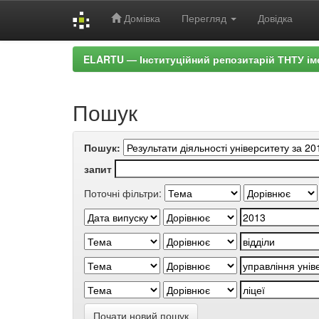
Домівка
Перегляд
Довідка
Skip
ELARTU — Інституційний репозитарій ТНТУ ім
navigation
Пошук
Пошук:
запит
Поточні фільтри:
Почати новий пошук