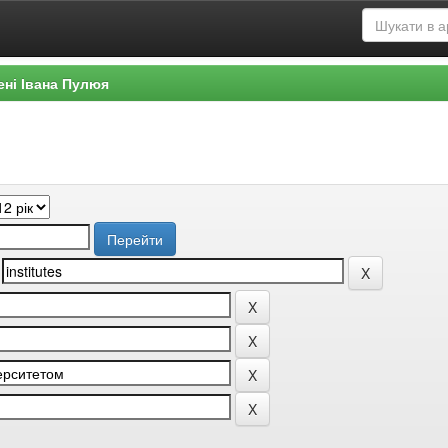
ені Івана Пулюя