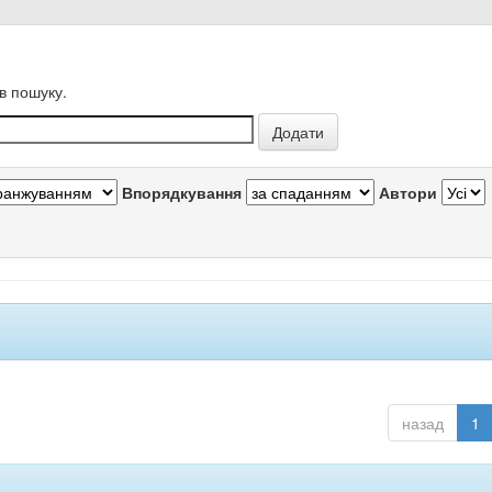
в пошуку.
Впорядкування
Автори
назад
1