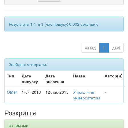
Результати 1-1 зі 1 (час пошуку: 0.002 секунди).
назад
1
далі
Знайдені матеріали:
Тип
Дата
Дата
Назва
Автор(и)
випуску
внесення
Other
1-січ-2013
12-лис-2015
Управління
-
університетом
Розкриття
за темами