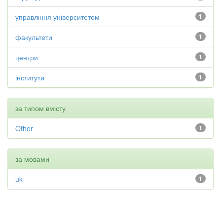
управління університетом
1
факультети
1
центри
1
інститути
1
за типом вмісту
Other
1
за мовами
uk
1