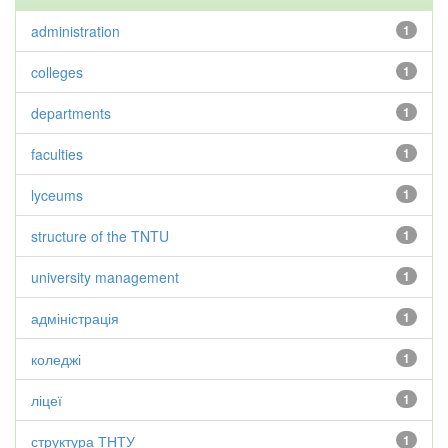
administration
1
colleges
1
departments
1
faculties
1
lyceums
1
structure of the TNTU
1
university management
1
адміністрація
1
коледжі
1
ліцеї
1
структура ТНТУ
1