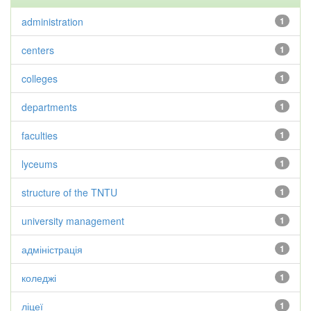
administration
1
centers
1
colleges
1
departments
1
faculties
1
lyceums
1
structure of the TNTU
1
university management
1
адміністрація
1
коледжі
1
ліцеї
1