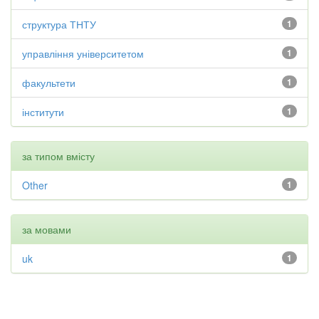
структура ТНТУ
1
управління університетом
1
факультети
1
інститути
1
за типом вмісту
Other
1
за мовами
uk
1