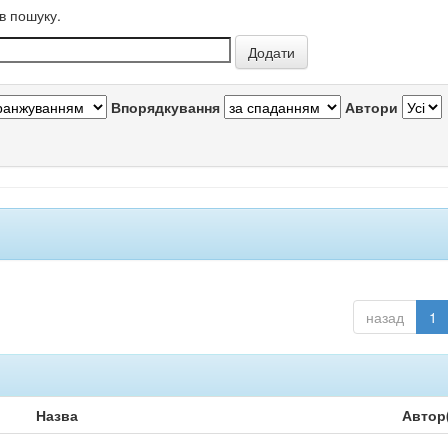
в пошуку.
Впорядкування
Автори
назад
1
Назва
Автор