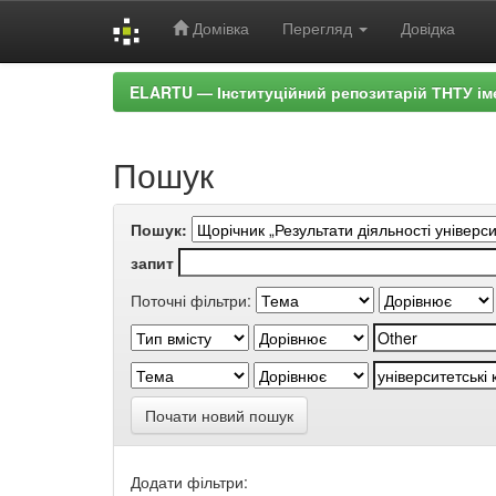
Домівка
Перегляд
Довідка
Skip
ELARTU — Інституційний репозитарій ТНТУ ім
navigation
Пошук
Пошук:
запит
Поточні фільтри:
Почати новий пошук
Додати фільтри: