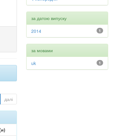
за датою випуску
2014
1
за мовами
uk
1
далі
(и)