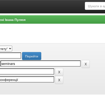
ені Івана Пулюя