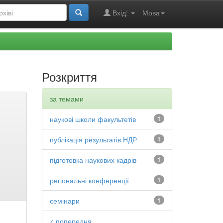
Вхід:
Мова
Розкриття
за темами
наукові школи факультетів
1
публікація результатів НДР
1
підготовка наукових кадрів
1
регіональні конференції
1
семінари
1
< попередня