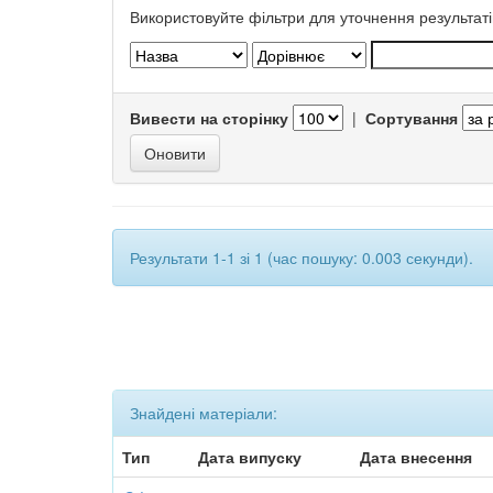
Використовуйте фільтри для уточнення результаті
Вивести на сторінку
|
Сортування
Результати 1-1 зі 1 (час пошуку: 0.003 секунди).
Знайдені матеріали:
Тип
Дата випуску
Дата внесення