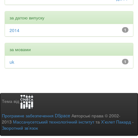
за датою випуску
2014
1
за мовами
uk
1
Тема від
Програмне забезпечення DSpace
Авторські права © 2002-
2013
Массачусетський технологічний інститут
та
Х’юлет Пакард
-
Зворотний зв’язок