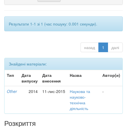
Результати 1-1 зі 1 (час пошуку: 0.001 секунди).
назад
1
далі
Знайдені матеріали:
Тип
Дата
Дата
Назва
Автор(и)
випуску
внесення
Other
2014
11-лис-2015
Наукова та
-
науково-
технічна
діяльність
Розкриття