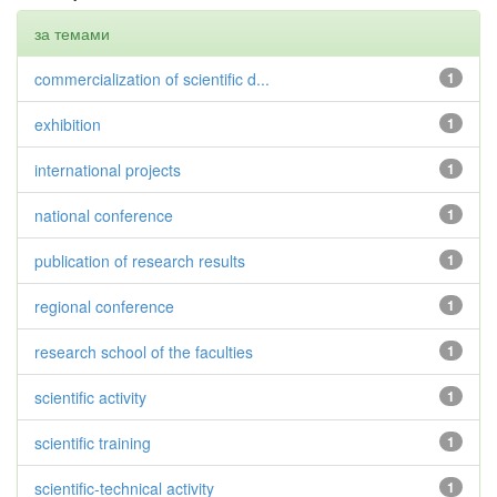
за темами
commercialization of scientific d...
1
exhibition
1
international projects
1
national conference
1
publication of research results
1
regional conference
1
research school of the faculties
1
scientific activity
1
scientific training
1
scientific-technical activity
1