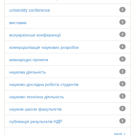
university conference
1
виставки
1
всеукраїнські конференції
1
комерціалізація наукових розробок
1
міжнародні проекти
1
наукова діяльність
1
науково-дослідна робота студентів
1
науково-технічна діяльність
1
наукові школи факультетів
1
публікація результатів НДР
1
далі >