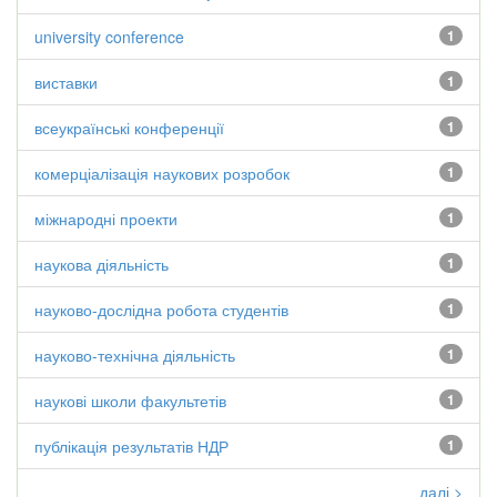
university conference
1
виставки
1
всеукраїнські конференції
1
комерціалізація наукових розробок
1
міжнародні проекти
1
наукова діяльність
1
науково-дослідна робота студентів
1
науково-технічна діяльність
1
наукові школи факультетів
1
публікація результатів НДР
1
далі >