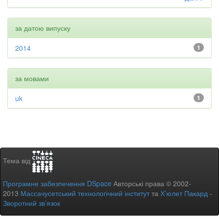
за датою випуску
2014
1
за мовами
uk
1
Тема від
Програмне забезпечення DSpace
Авторські права © 2002-
2013
Массачусетський технологічний інститут
та
Х’юлет Пакард
-
Зворотний зв’язок