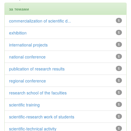
за темами
commercialization of scientific d...
1
exhibition
1
international projects
1
national conference
1
publication of research results
1
regional conference
1
research school of the faculties
1
scientific training
1
scientific-research work of students
1
scientific-technical activity
1