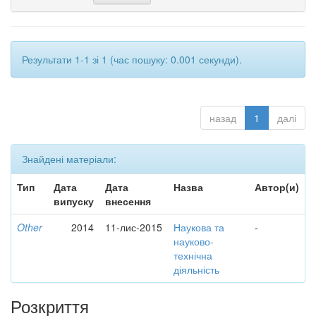
Результати 1-1 зі 1 (час пошуку: 0.001 секунди).
назад
1
далі
Знайдені матеріали:
Тип
Дата
Дата
Назва
Автор(и)
випуску
внесення
Other
2014
11-лис-2015
Наукова та
-
науково-
технічна
діяльність
Розкриття