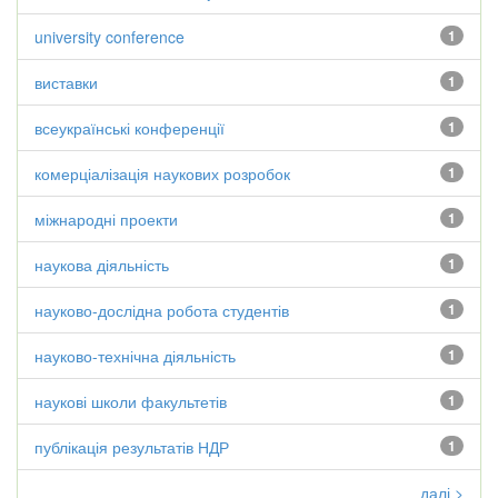
university conference
1
виставки
1
всеукраїнські конференції
1
комерціалізація наукових розробок
1
міжнародні проекти
1
наукова діяльність
1
науково-дослідна робота студентів
1
науково-технічна діяльність
1
наукові школи факультетів
1
публікація результатів НДР
1
далі >