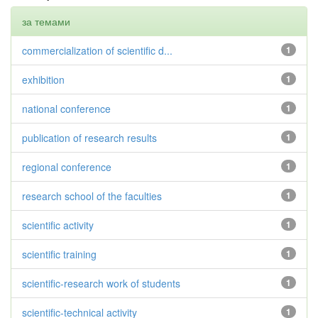
за темами
commercialization of scientific d...
1
exhibition
1
national conference
1
publication of research results
1
regional conference
1
research school of the faculties
1
scientific activity
1
scientific training
1
scientific-research work of students
1
scientific-technical activity
1