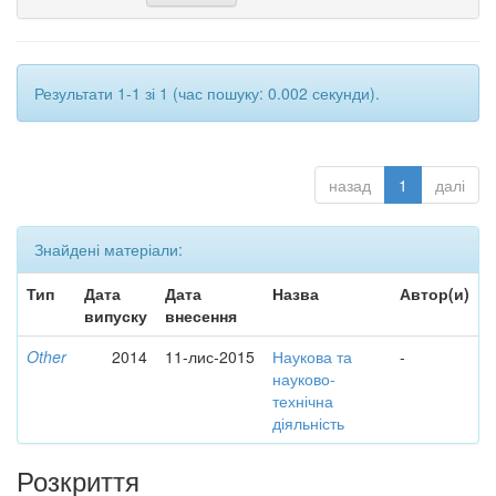
Результати 1-1 зі 1 (час пошуку: 0.002 секунди).
назад
1
далі
Знайдені матеріали:
Тип
Дата
Дата
Назва
Автор(и)
випуску
внесення
Other
2014
11-лис-2015
Наукова та
-
науково-
технічна
діяльність
Розкриття