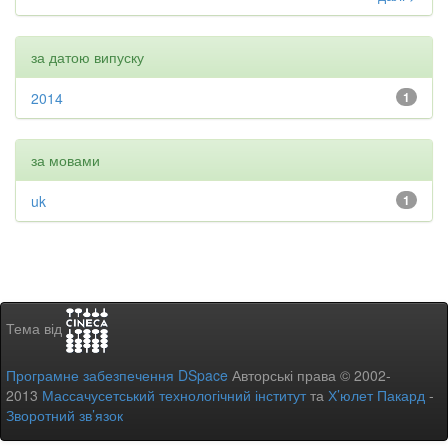
за датою випуску
2014
1
за мовами
uk
1
Тема від
Програмне забезпечення DSpace
Авторські права © 2002-
2013
Массачусетський технологічний інститут
та
Х’юлет Пакард
-
Зворотний зв’язок