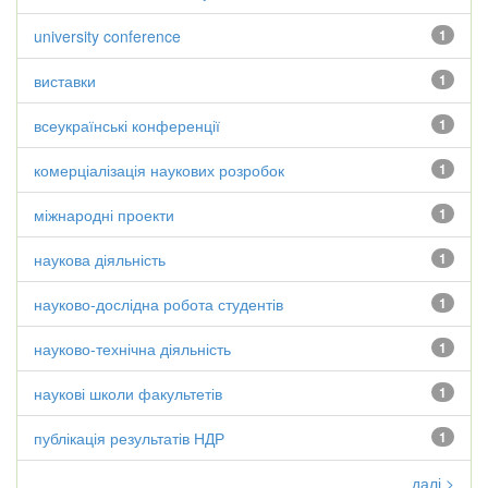
university conference
1
виставки
1
всеукраїнські конференції
1
комерціалізація наукових розробок
1
міжнародні проекти
1
наукова діяльність
1
науково-дослідна робота студентів
1
науково-технічна діяльність
1
наукові школи факультетів
1
публікація результатів НДР
1
далі >