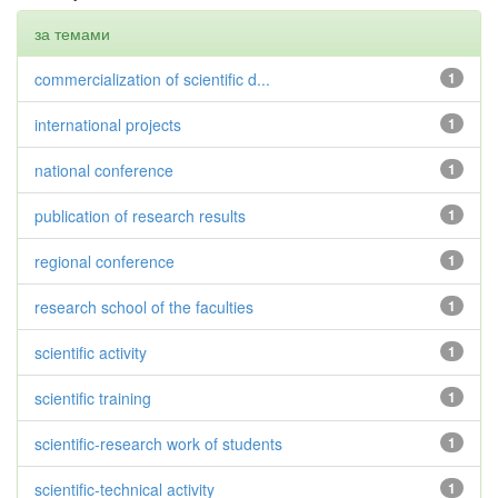
за темами
commercialization of scientific d...
1
international projects
1
national conference
1
publication of research results
1
regional conference
1
research school of the faculties
1
scientific activity
1
scientific training
1
scientific-research work of students
1
scientific-technical activity
1