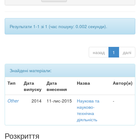
Результати 1-1 зі 1 (час пошуку: 0.002 секунди).
назад
1
далі
Знайдені матеріали:
Тип
Дата
Дата
Назва
Автор(и)
випуску
внесення
Other
2014
11-лис-2015
Наукова та
-
науково-
технічна
діяльність
Розкриття