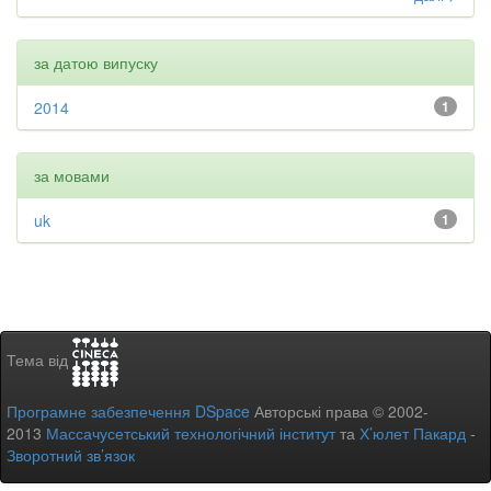
за датою випуску
2014
1
за мовами
uk
1
Тема від
Програмне забезпечення DSpace
Авторські права © 2002-
2013
Массачусетський технологічний інститут
та
Х’юлет Пакард
-
Зворотний зв’язок