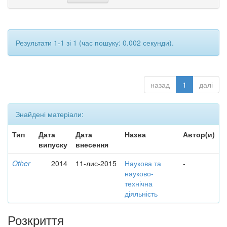
Результати 1-1 зі 1 (час пошуку: 0.002 секунди).
назад
1
далі
Знайдені матеріали:
Тип
Дата
Дата
Назва
Автор(и)
випуску
внесення
Other
2014
11-лис-2015
Наукова та
-
науково-
технічна
діяльність
Розкриття