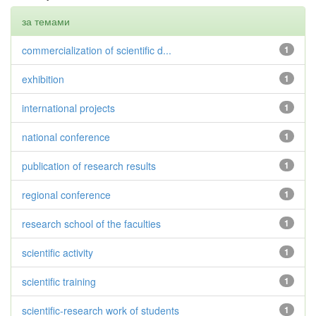
за темами
commercialization of scientific d...
1
exhibition
1
international projects
1
national conference
1
publication of research results
1
regional conference
1
research school of the faculties
1
scientific activity
1
scientific training
1
scientific-research work of students
1