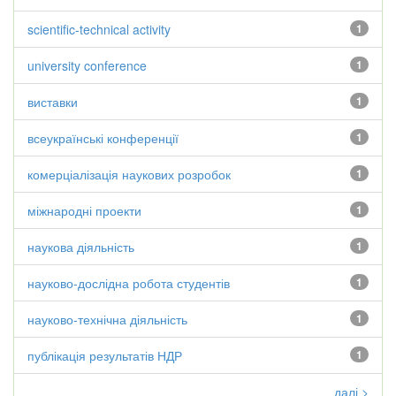
scientific-technical activity
1
university conference
1
виставки
1
всеукраїнські конференції
1
комерціалізація наукових розробок
1
міжнародні проекти
1
наукова діяльність
1
науково-дослідна робота студентів
1
науково-технічна діяльність
1
публікація результатів НДР
1
далі >