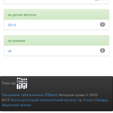
за датою випуску
2014
1
за мовами
uk
1
Тема від
Програмне забезпечення DSpace
Авторські права © 2002-
2013
Массачусетський технологічний інститут
та
Х’юлет Пакард
-
Зворотний зв’язок