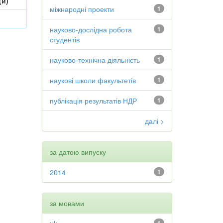
(и)
міжнародні проекти
1
науково-дослідна робота
1
студентів
науково-технічна діяльність
1
наукові школи факультетів
1
публікація результатів НДР
1
далі >
за датою випуску
2014
1
за мовами