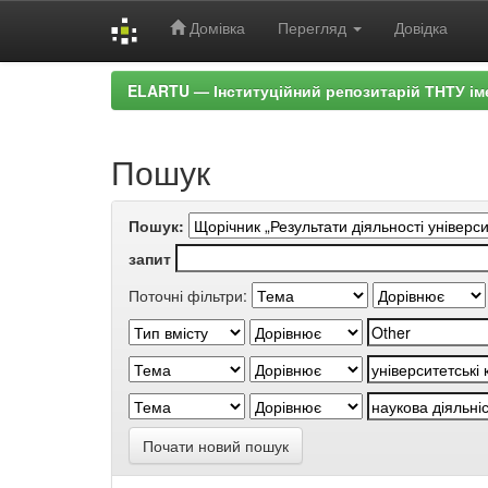
Домівка
Перегляд
Довідка
Skip
ELARTU — Інституційний репозитарій ТНТУ ім
navigation
Пошук
Пошук:
запит
Поточні фільтри:
Почати новий пошук