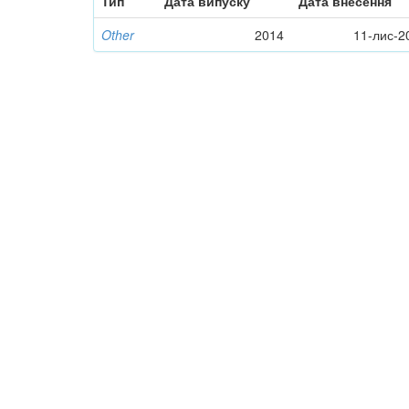
Тип
Дата випуску
Дата внесення
Other
2014
11-лис-2