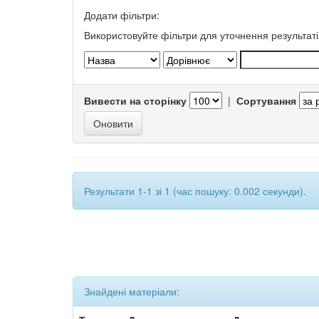
Додати фільтри:
Використовуйте фільтри для уточнення результаті
Вивести на сторінку
|
Сортування
Результати 1-1 зі 1 (час пошуку: 0.002 секунди).
Знайдені матеріали: