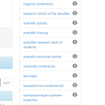
regional conference
1
research school of the faculties
1
scientific activity
1
scientific training
1
scientific-research work of
1
students
scientific-technical activity
1
university conference
1
виставки
1
далі
всеукраїнські конференції
1
комерціалізація наукових
1
розробок