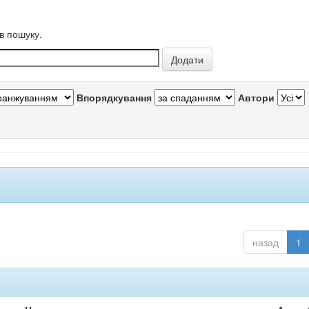
в пошуку.
Впорядкування
Автори
назад
1