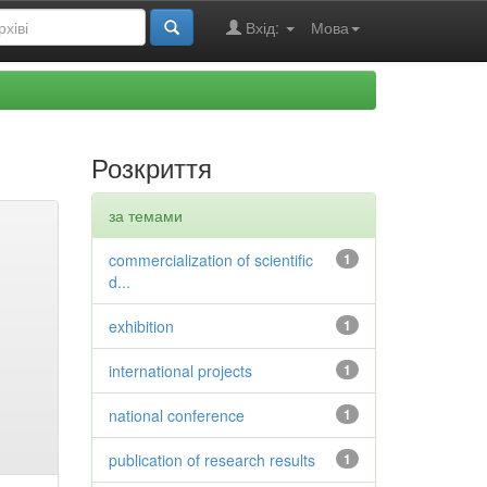
Вхід:
Мова
Розкриття
за темами
commercialization of scientific
1
d...
exhibition
1
international projects
1
national conference
1
publication of research results
1