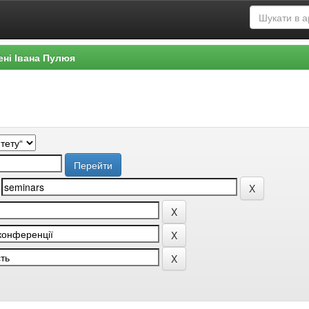
ені Івана Пулюя