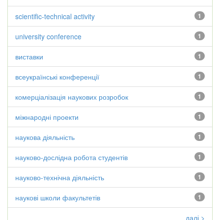
scientific-technical activity
1
university conference
1
виставки
1
всеукраїнські конференції
1
комерціалізація наукових розробок
1
міжнародні проекти
1
наукова діяльність
1
науково-дослідна робота студентів
1
науково-технічна діяльність
1
наукові школи факультетів
1
далі >