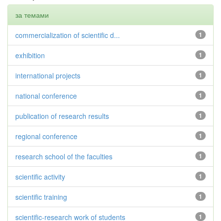
за темами
commercialization of scientific d...
1
exhibition
1
international projects
1
national conference
1
publication of research results
1
regional conference
1
research school of the faculties
1
scientific activity
1
scientific training
1
scientific-research work of students
1