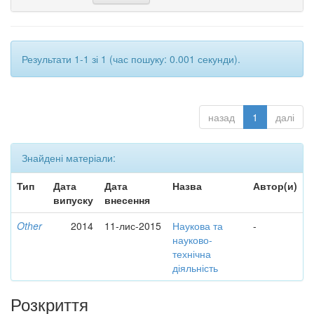
Результати 1-1 зі 1 (час пошуку: 0.001 секунди).
назад
1
далі
Знайдені матеріали:
Тип
Дата
Дата
Назва
Автор(и)
випуску
внесення
Other
2014
11-лис-2015
Наукова та
-
науково-
технічна
діяльність
Розкриття