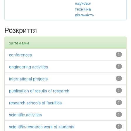
науково-
технічна
діяльність
Розкриття
за темами
conferences
1
engineering activities
1
international projects
1
publication of results of research
1
research schools of faculties
1
scientific activities
1
scientific-research work of students
1