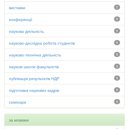
виставки
1
конференції
1
наукова діяльність
1
науково-дослідна робота студентів
1
науково-технічна діяльність
1
наукові школи факультетів
1
публікація результатів НДР
1
підготовка наукових кадрів
1
семінари
1
за мовами