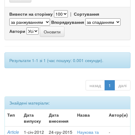
Вивести на сторінку
|
Сортування
Впорядкування
Автори
Результати 1-1 зі 1 (час пошуку: 0.001 секунди).
назад
1
далі
Знайдені матеріали:
Тип
Дата
Дата
Назва
Автор(и)
випуску
внесення
Article
1-січ-2012
24-гру-2015
Наукова та
-