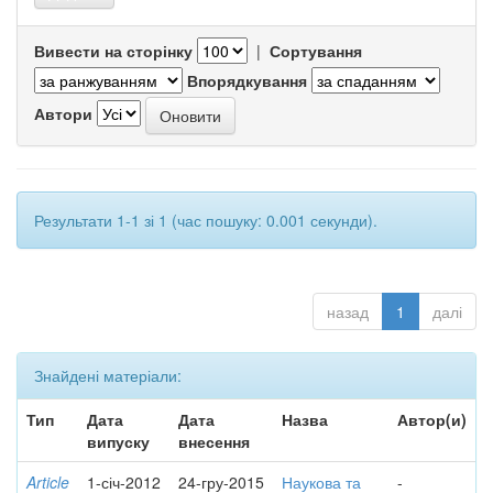
Вивести на сторінку
|
Сортування
Впорядкування
Автори
Результати 1-1 зі 1 (час пошуку: 0.001 секунди).
назад
1
далі
Знайдені матеріали:
Тип
Дата
Дата
Назва
Автор(и)
випуску
внесення
Article
1-січ-2012
24-гру-2015
Наукова та
-