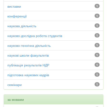
виставки
1
конференції
1
наукова діяльність
1
науково-дослідна робота студентів
1
науково-технічна діяльність
1
наукові школи факультетів
1
публікація результатів НДР
1
підготовка наукових кадрів
1
семінари
1
за мовами