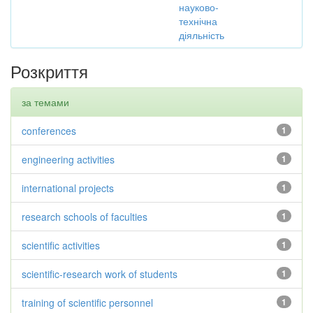
науково-
технічна
діяльність
Розкриття
за темами
conferences
1
engineering activities
1
international projects
1
research schools of faculties
1
scientific activities
1
scientific-research work of students
1
training of scientific personnel
1