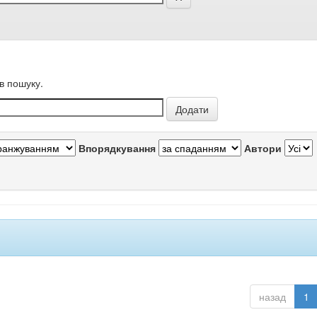
в пошуку.
Впорядкування
Автори
назад
1