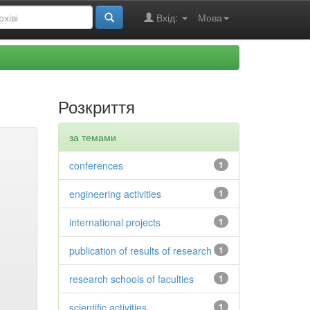
Вхід:
Мова
Розкриття
за темами
conferences
1
engineering activities
1
international projects
1
publication of results of research
1
research schools of faculties
1
scientific activities
1