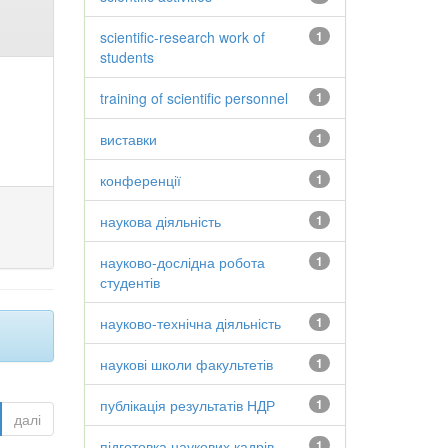
scientific-research work of
1
students
training of scientific personnel
1
виставки
1
конференції
1
наукова діяльність
1
науково-дослідна робота
1
студентів
науково-технічна діяльність
1
наукові школи факультетів
1
публікація результатів НДР
1
далі
підготовка наукових кадрів
1