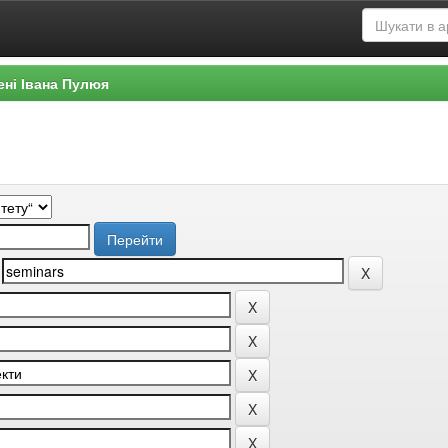
ені Івана Пулюя