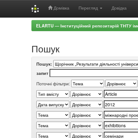
Домівка
Перегляд
Довідка
Skip
ELARTU — Інституційний репозитарій ТНТУ ім
navigation
Пошук
Пошук:
запит
Поточні фільтри: