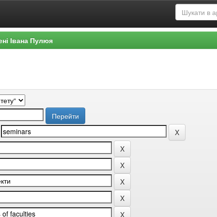
ені Івана Пулюя