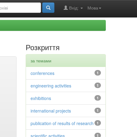
Вхід:
Мова
Розкриття
за темами
conferences
1
engineering activities
1
exhibitions
1
international projects
1
publication of results of research
1
scientific activities
1