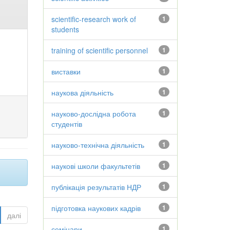
scientific-research work of
1
students
training of scientific personnel
1
виставки
1
наукова діяльність
1
науково-дослідна робота
1
студентів
науково-технічна діяльність
1
наукові школи факультетів
1
публікація результатів НДР
1
підготовка наукових кадрів
1
далі
семінари
1