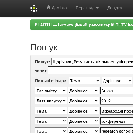
Домівка
Перегляд
Довідка
Skip
ELARTU — Інституційний репозитарій ТНТУ ім
navigation
Пошук
Пошук:
запит
Поточні фільтри: