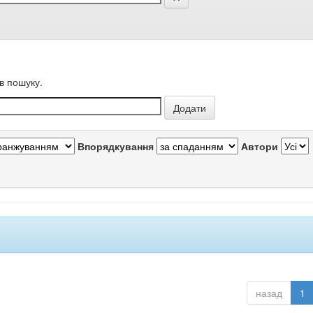
в пошуку.
Впорядкування
Автори
назад
1