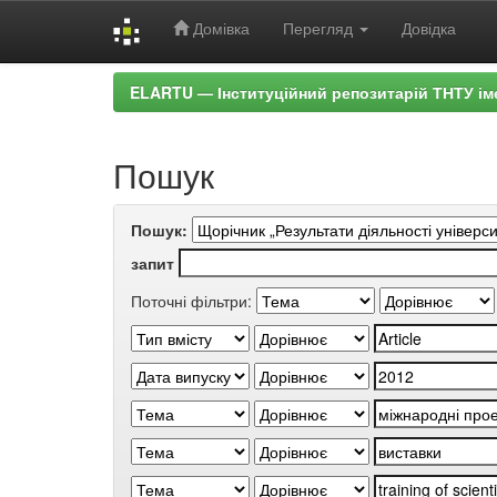
Домівка
Перегляд
Довідка
Skip
ELARTU — Інституційний репозитарій ТНТУ ім
navigation
Пошук
Пошук:
запит
Поточні фільтри: