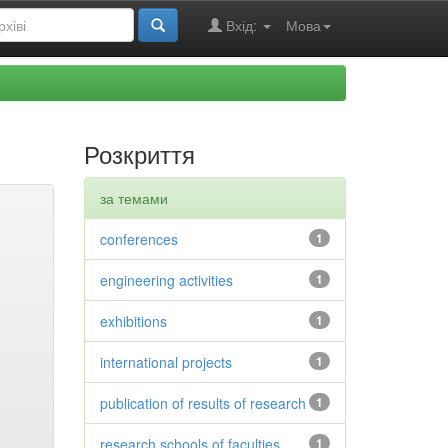
Вхід:
Мова
Розкриття
за темами
conferences
1
engineering activities
1
exhibitions
1
international projects
1
publication of results of research
1
research schools of faculties
1