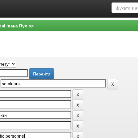
ені Івана Пулюя