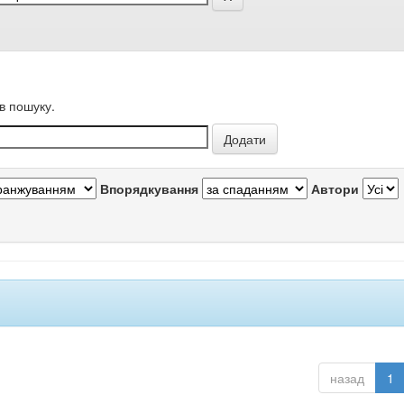
в пошуку.
Впорядкування
Автори
назад
1