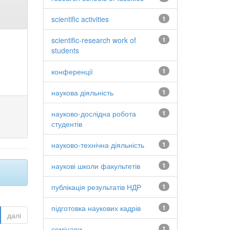
scientific activities
1
scientific-research work of
1
students
конференції
1
наукова діяльність
1
науково-дослідна робота
1
студентів
науково-технічна діяльність
1
наукові школи факультетів
1
публікація результатів НДР
1
підготовка наукових кадрів
1
далі
семінари
1