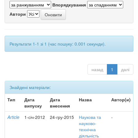
Впорядкування
Автори
Результати 1-1 зі 1 (час пошуку: 0.001 секунди).
назад
1
далі
Знайдені матеріали:
Тип
Дата
Дата
Назва
Автор(и)
випуску
внесення
Article
1-січ-2012
24-гру-2015
Наукова та
-
науково-
технічна
діяльність