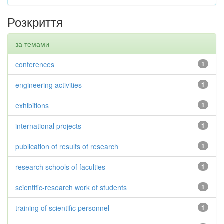
Розкриття
за темами
conferences
1
engineering activities
1
exhibitions
1
international projects
1
publication of results of research
1
research schools of faculties
1
scientific-research work of students
1
training of scientific personnel
1