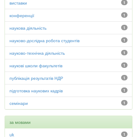
виставки
1
конференції
1
наукова діяльність
1
науково-дослідна робота студентів
1
науково-технічна діяльність
1
наукові школи факультетів
1
публікація результатів НДР
1
підготовка наукових кадрів
1
семінари
1
за мовами
uk
1