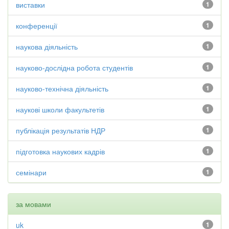
виставки
1
конференції
1
наукова діяльність
1
науково-дослідна робота студентів
1
науково-технічна діяльність
1
наукові школи факультетів
1
публікація результатів НДР
1
підготовка наукових кадрів
1
семінари
1
за мовами
uk
1