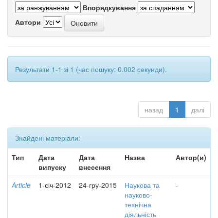
Впорядкування
Автори
Результати 1-1 зі 1 (час пошуку: 0.002 секунди).
назад
1
далі
Знайдені матеріали:
Тип
Дата
Дата
Назва
Автор(и)
випуску
внесення
Article
1-січ-2012
24-гру-2015
Наукова та
-
науково-
технічна
діяльність