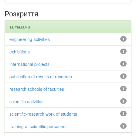
Розкриття
за темами
engineering activities
1
exhibitions
1
international projects
1
publication of results of research
1
research schools of faculties
1
scientific activities
1
scientific-research work of students
1
training of scientific personnel
1