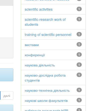
scientific activities
1
scientific-research work of
1
students
training of scientific personnel
1
виставки
1
конференції
1
наукова діяльність
1
науково-дослідна робота
1
студентів
науково-технічна діяльність
1
далі
наукові школи факультетів
1
публікація результатів НДР
1