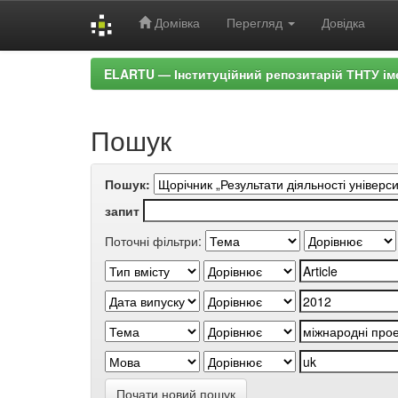
Домівка
Перегляд
Довідка
Skip
ELARTU — Інституційний репозитарій ТНТУ ім
navigation
Пошук
Пошук:
запит
Поточні фільтри:
Почати новий пошук