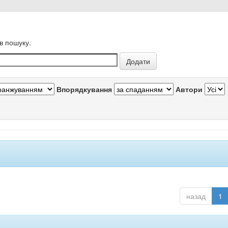
в пошуку.
Впорядкування
Автори
назад
1