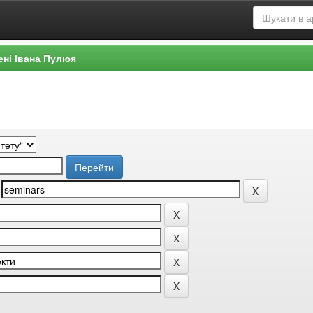
ені Івана Пулюя