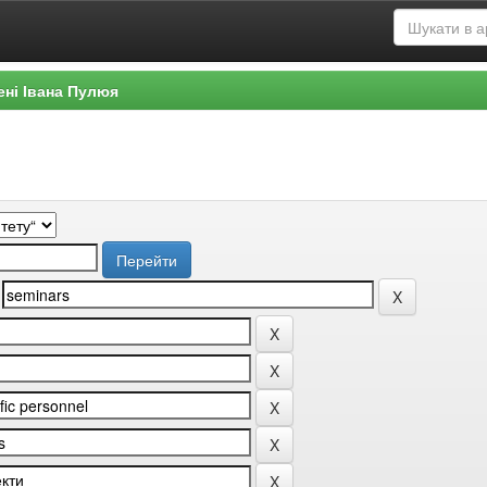
ені Івана Пулюя