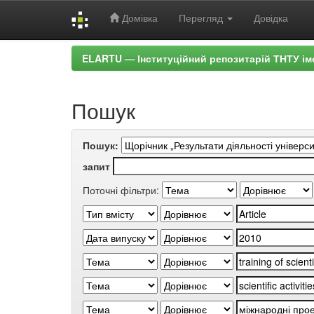
Домівка
Перегляд
Довідка
Skip
ELARTU — Інституційний репозитарій ТНТУ ім
navigation
Пошук
Пошук:
запит
Поточні фільтри: