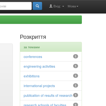
Вхід:
Мова
Розкриття
за темами
conferences
1
engineering activities
1
exhibitions
1
international projects
1
publication of results of research
1
research schools of faculties
1