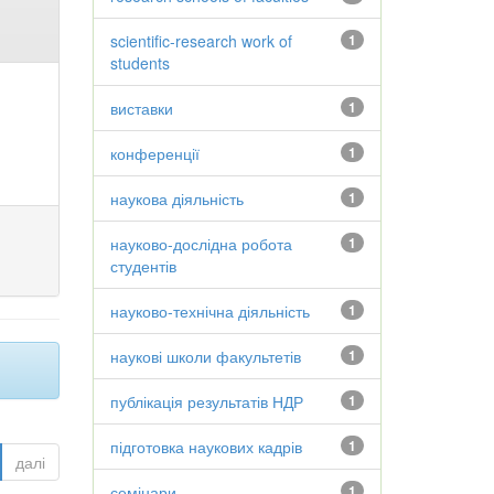
scientific-research work of
1
students
виставки
1
конференції
1
наукова діяльність
1
науково-дослідна робота
1
студентів
науково-технічна діяльність
1
наукові школи факультетів
1
публікація результатів НДР
1
підготовка наукових кадрів
1
далі
семінари
1