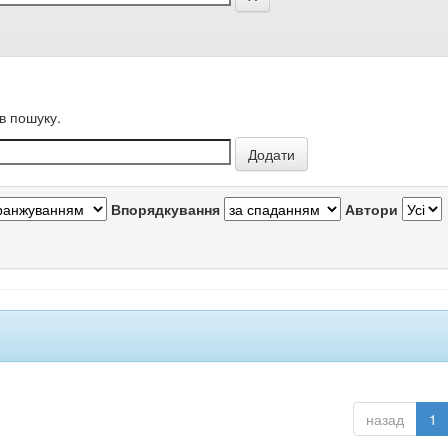
в пошуку.
Впорядкування
Автори
назад
1